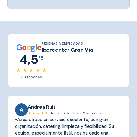
RESEÑAS VERIFICADAS
G
o
o
g
l
e
Ibercenter Gran Vía
4,5
/5
★ ★ ★ ★ ★
38 reseñas
Andrea Ruíz
A
★ ★ ★ ★ ★
local guide · hace 2 semanas
«Azca ofrece un servicio excelente, con gran
organización, catering, limpieza y flexibilidad. Su
equipo, especialmente Raúl, nos ha dado una