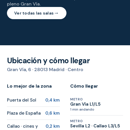
pleno Gran Vía.
→
Ver todas las salas
Reuniones
Formación
Terraza
Meeting point
De 6 a 16 personas
Pizarra y pantalla
Eventos al aire libre
Networking y pausas
Ubicación y cómo llegar
Gran Vía, 6 · 28013 Madrid · Centro
Lo mejor de la zona
Cómo llegar
Puerta del Sol
0,4 km
METRO
Gran Vía L1/L5
1 min andando
Plaza de España
0,6 km
METRO
Sevilla L2 · Callao L3/L5
Callao · cines y
0,2 km