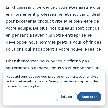
En choisissant Ibercenter, vous êtes assuré d’un
environnement professionnel et motivant, idéal
pour booster la productivité et le bien-être de
votre équipe. De plus, nos bureaux sont conçus
en pensant à l’avenir. Si votre entreprise se
développe, nous sommes prêts à vous offrir des
solutions qui s’adaptent à votre nouvelle réalité.
Chez Ibercenter, nous ne vous offrons pas
seulement un espace ; nous vous proposons un
chez-vous pour votre entreprise. Nous
Nous utilisons des cookies, propres et de tiers, pour analyser
comprenons les préoccupations des
le trafic et améliorer le site. Vous pouvez les accepter ou les
refuser.
En savoir plus
entreprises qui se demandent combien coûte la
location d’un bureau à Madrid, mais au-delà du
Refuser
Accepter
prix, c’est la valeur et la qualité du service qui