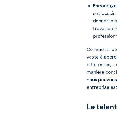
Encourager 
ont besoin
donner le m
travail à d
professionn
Comment reteni
vaste à abord
différentes, i
manière conci
nous pouvons
entreprise es
Le talen