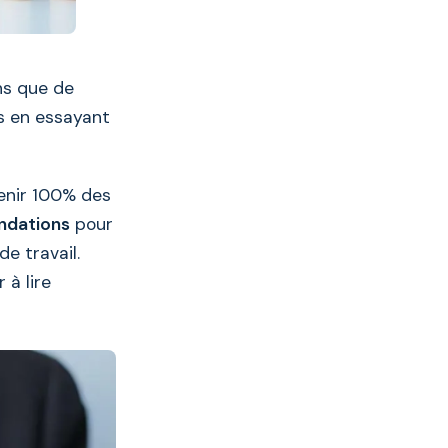
ns que de
s en essayant
enir 100% des
ndations
pour
e travail.
 à lire