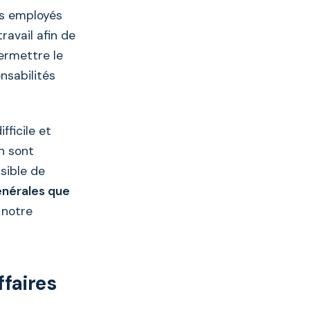
s employés
avail afin de
permettre le
nsabilités
ficile et
n sont
nsible de
énérales que
 notre
ffaires