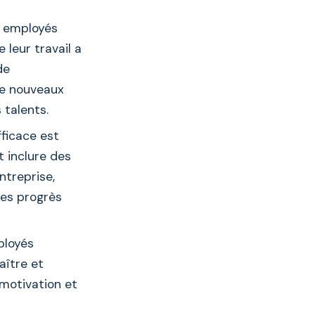
 employés
 leur travail a
de
de nouveaux
 talents.
ficace est
t inclure des
ntreprise,
les progrès
ployés
aître et
motivation et