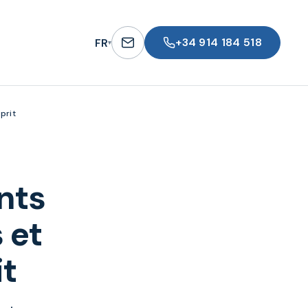
+34 914 184 518
FR
▾
prit
nts
 et
it