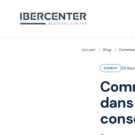
Accueil
/
Blog
/
Comment 
20 févr
DIARIO
Comm
dans 
conse