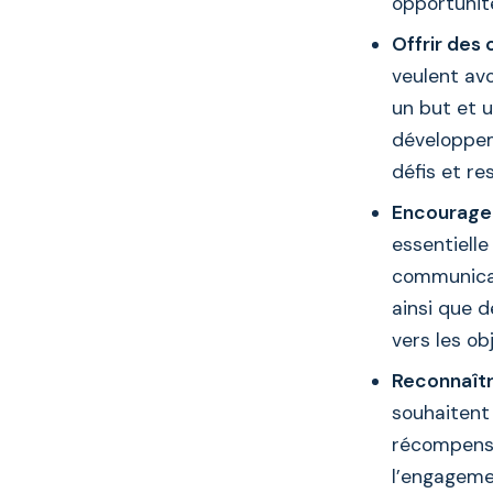
opportunit
Offrir des
veulent avo
un but et 
développeme
défis et re
Encourager
essentielle
communicati
ainsi que d
vers les obj
Reconnaîtr
souhaitent 
récompense
l’engageme