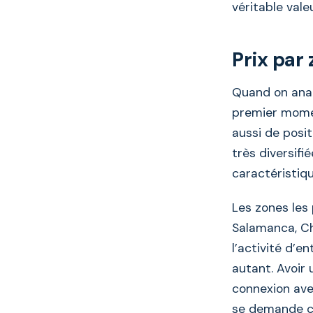
véritable vale
Prix par
Quand on analy
premier momen
aussi de posit
très diversifi
caractéristiq
Les zones les 
Salamanca, Ch
l’activité d’en
autant. Avoir 
connexion avec
se demande co