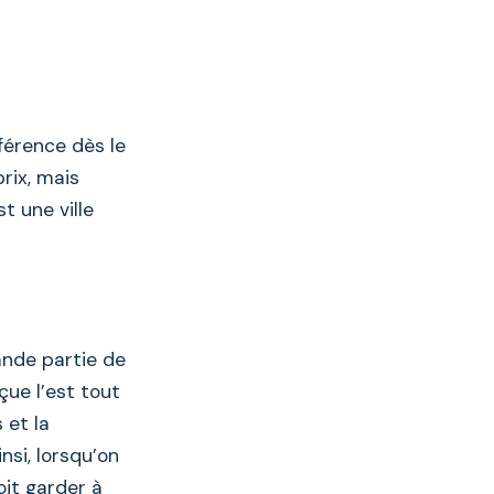
férence dès le
rix, mais
t une ville
ande partie de
rçue l’est tout
 et la
nsi, lorsqu’on
it garder à