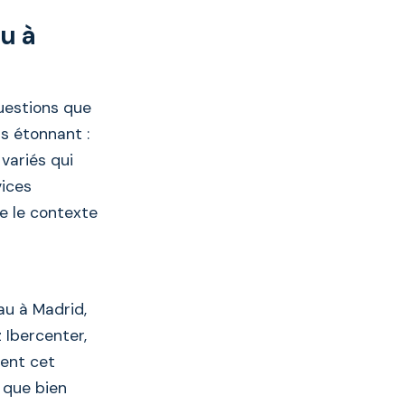
u à
uestions que
s étonnant :
variés qui
vices
e le contexte
au à Madrid,
 Ibercenter,
hent cet
 que bien