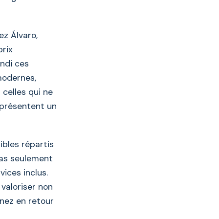
ez Álvaro,
prix
andi ces
modernes,
 celles qui ne
eprésentent un
bles répartis
 pas seulement
vices inclus.
valoriser non
enez en retour