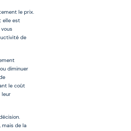
ement le prix.
 elle est
, vous
ductivité de
nement
 ou diminuer
 de
ant le coût
 leur
écision.
, mais de la