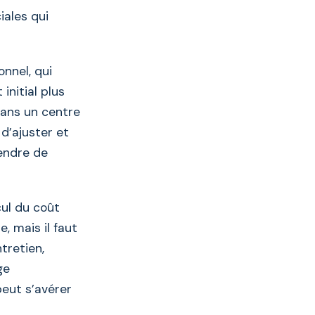
iales qui
onnel, qui
initial plus
dans un centre
d’ajuster et
endre de
cul du coût
, mais il faut
ntretien,
ge
eut s’avérer