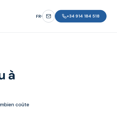
+34 914 184 518
FR
▾
u à
ombien coûte