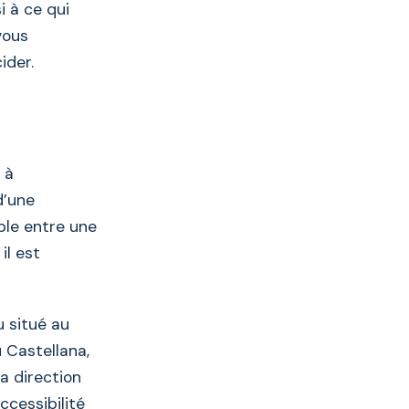
i à ce qui
vous
ider.
 à
d’une
ble entre une
il est
.
u situé au
Castellana,
a direction
ccessibilité