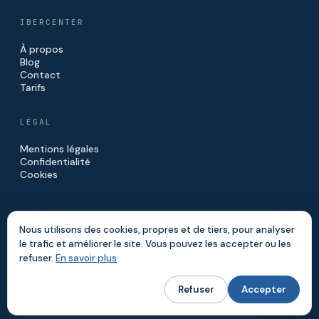
IBERCENTER
À propos
Blog
Contact
Tarifs
LÉGAL
Mentions légales
Confidentialité
Cookies
Nous utilisons des cookies, propres et de tiers, pour analyser
le trafic et améliorer le site. Vous pouvez les accepter ou les
© 2026 IBERCENTER · IBERINVE S.L.
refuser.
En savoir plus
FAIT À MADRID
Refuser
Accepter
Site réalisé par
Digitalvar
&
DatalvarAI