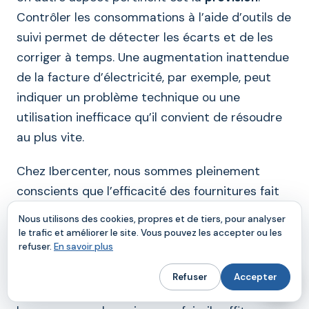
Contrôler les consommations à l’aide d’outils de
suivi permet de détecter les écarts et de les
corriger à temps. Une augmentation inattendue
de la facture d’électricité, par exemple, peut
indiquer un problème technique ou une
utilisation inefficace qu’il convient de résoudre
au plus vite.
Chez Ibercenter, nous sommes pleinement
conscients que l’efficacité des fournitures fait
partie d’une gestion d’entreprise responsable.
Nous utilisons des cookies, propres et de tiers, pour analyser
De nombreuses entreprises qui réfléchissent à
le trafic et améliorer le site. Vous pouvez les accepter ou les
refuser.
En savoir plus
comment réduire les frais fixes au sein d’une
entreprise
découvrent qu’il n’est pas toujours
Refuser
Accepter
nécessaire de réduire la structure ou de limiter