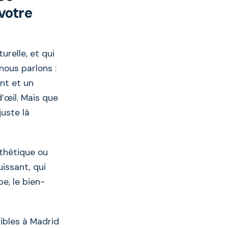
votre
urelle, et qui
 nous parlons :
nt et un
’œil. Mais que
juste là
thétique ou
uissant, qui
e, le bien-
xibles à Madrid