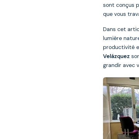
sont conçus po
que vous trava
Dans cet artic
lumière nature
productivité 
Velázquez
son
grandir avec v