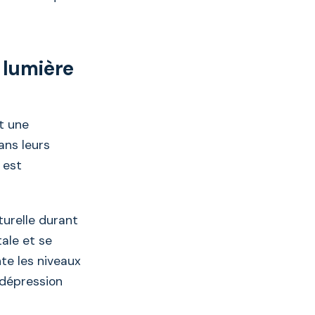
a lumière
t une
ans leurs
 est
turelle durant
tale et se
nte les niveaux
 dépression