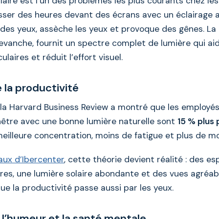
laire est l’un des problèmes les plus courants chez les 
ser des heures devant des écrans avec un éclairage art
 des yeux, assèche les yeux et provoque des gênes. La
 revanche, fournit un spectre complet de lumière qui a
laires et réduit l’effort visuel.
 la productivité
la Harvard Business Review a montré que les employés 
nêtre avec une bonne lumière naturelle sont
15 % plus 
eilleure concentration, moins de fatigue et plus de mo
aux d’Ibercenter
, cette théorie devient réalité : des e
res, une lumière solaire abondante et des vues agréab
e la productivité passe aussi par les yeux.
 l’humeur et la santé mentale