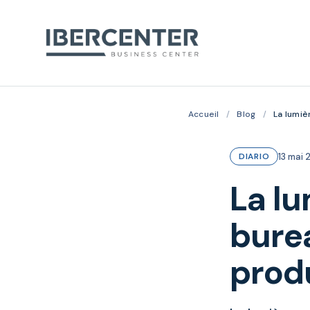
Accueil
/
Blog
/
La lumiè
13 mai
DIARIO
La lu
burea
produ