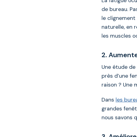
La fatigue ocu
de bureau. Pas
le clignement
naturelle, en
les muscles ocu
2. Aumente
Une étude de 
près d’une fe
raison ? Une m
Dans
les bure
grandes fenêt
nous savons qu
3. Améliore