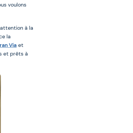
ous voulons
attention à la
ce la
ran Vía
et
s et prêts à