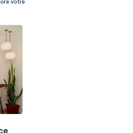
iore votre
ce