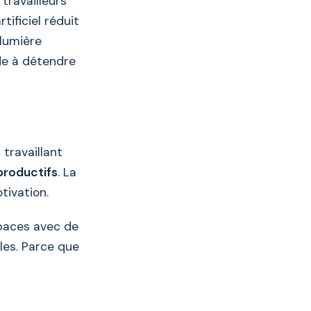
travailleurs
ificiel réduit
 lumière
ide à détendre
travaillant
productifs
. La
tivation.
spaces avec de
les. Parce que