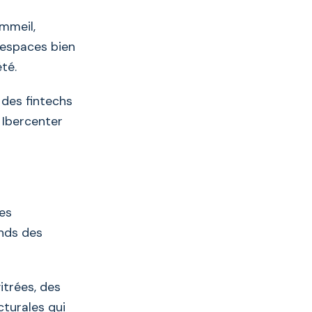
ommeil,
s espaces bien
té.
 des fintechs
 Ibercenter
ges
ends des
itrées, des
cturales qui