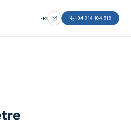
+34 914 184 518
FR
▾
être