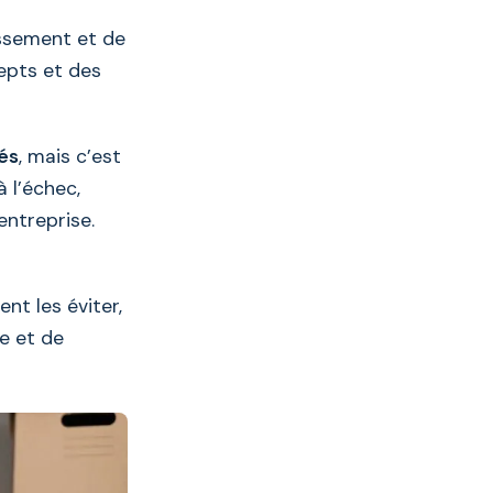
issement et de
cepts et des
és
, mais c’est
 l’échec,
entreprise.
t les éviter,
e et de