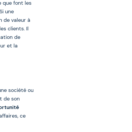
 que font les
Si une
 de valeur à
s clients. Il
cation de
ur et la
une société ou
t de son
ortunité
ffaires, ce