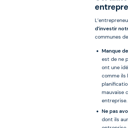
entrepre
L’entrepreneu
d’investir not
communes de l
Manque de 
est de ne 
ont une id
comme ils 
planificati
mauvaise c
entreprise.
Ne pas avoi
dont ils au
entreprise 