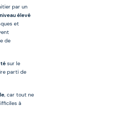
tier par un
niveau élevé
isques et
vent
ue de
ité
sur le
ire parti de
le
, car tout ne
ficiles à