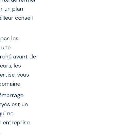
ir un plan
illeur conseil
pas les
r une
arché avant de
urs, les
ertise, vous
 domaine.
démarrage
oyés est un
ui ne
’entreprise,
.