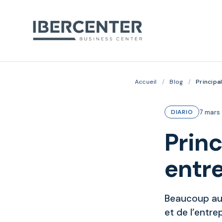
Accueil
/
Blog
/
Principa
7 mars
DIARIO
Princ
entr
Beaucoup aur
et de l’entre