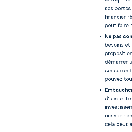
ses portes 
financier r
peut faire 
Ne pas co
besoins et 
propositio
démarrer u
concurrents
pouvez touj
Embaucher 
d’une entr
investisse
conviennent
cela peut a