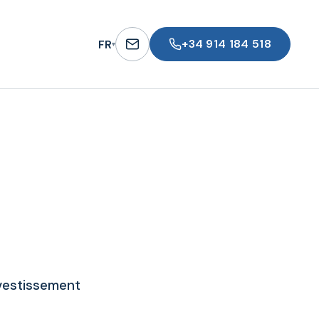
+34 914 184 518
FR
▾
nvestissement