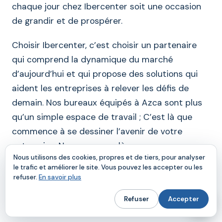
chaque jour chez Ibercenter soit une occasion
de grandir et de prospérer.
Choisir Ibercenter, c’est choisir un partenaire
qui comprend la dynamique du marché
d’aujourd’hui et qui propose des solutions qui
aident les entreprises à relever les défis de
demain. Nos bureaux équipés à Azca sont plus
qu’un simple espace de travail ; C’est là que
commence à se dessiner l’avenir de votre
entreprise. Nous sommes là pour vous
Nous utilisons des cookies, propres et de tiers, pour analyser
accompagner à chaque étape de ce voyage
le trafic et améliorer le site. Vous pouvez les accepter ou les
vers le succès.
refuser.
En savoir plus
Refuser
Accepter
Conclusion sur la location de