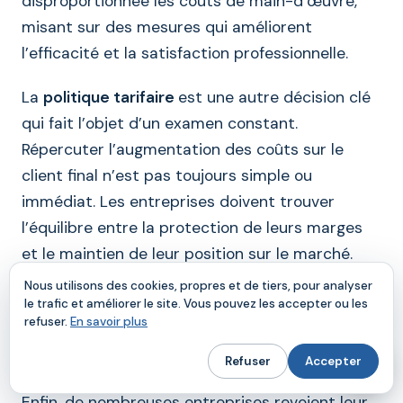
disproportionnée les coûts de main-d’œuvre,
misant sur des mesures qui améliorent
l’efficacité et la satisfaction professionnelle.
La
politique tarifaire
est une autre décision clé
qui fait l’objet d’un examen constant.
Répercuter l’augmentation des coûts sur le
client final n’est pas toujours simple ou
immédiat. Les entreprises doivent trouver
l’équilibre entre la protection de leurs marges
et le maintien de leur position sur le marché.
Cela implique d’analyser le comportement des
Nous utilisons des cookies, propres et de tiers, pour analyser
consommateurs, la sensibilité au prix et la
le trafic et améliorer le site. Vous pouvez les accepter ou les
refuser.
En savoir plus
valeur différentielle offerte par le produit ou
service.
Refuser
Accepter
Enfin, de nombreuses entreprises revoient leur