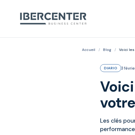
Accueil
/
Blog
/
Voici le
3 févri
DIARIO
Voici
votre
Les clés pou
performance a