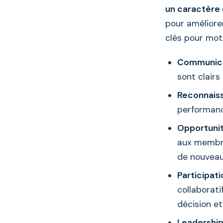
un caractère 
pour améliorer
clés pour moti
Communicat
sont clairs
Reconnais
performanc
Opportunit
aux membre
de nouveau
Participati
collaborati
décision et
Leadership