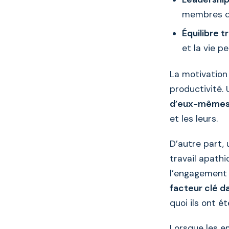
membres de
Équilibre t
et la vie p
La motivation
productivité.
d’eux-même
et les leurs.
D’autre part,
travail apathi
l’engagement 
facteur clé d
quoi ils ont 
Lorsque les em