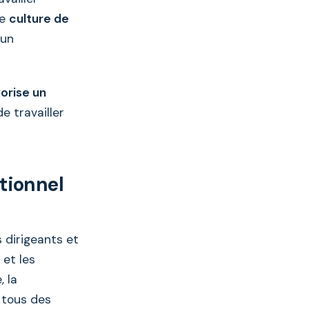
ne
culture de
 un
orise un
e travailler
tionnel
 dirigeants et
 et les
 la
t tous des