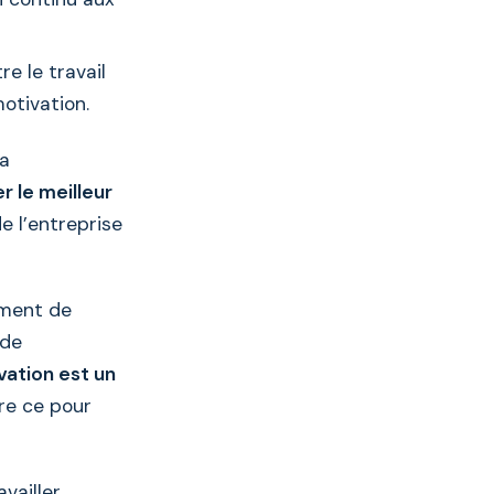
re le travail
motivation.
la
r le meilleur
e l’entreprise
ement de
 de
vation est un
ire ce pour
vailler