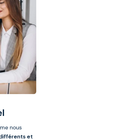
el
omme nous
ifférents et