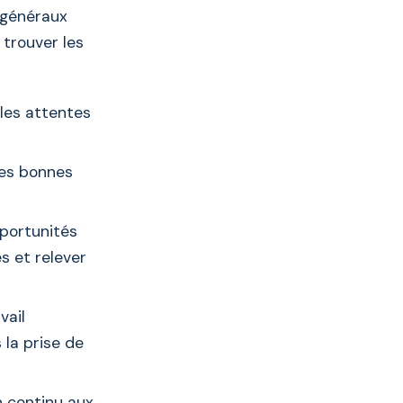
 généraux
 trouver les
 les attentes
les bonnes
pportunités
s et relever
vail
 la prise de
n continu aux