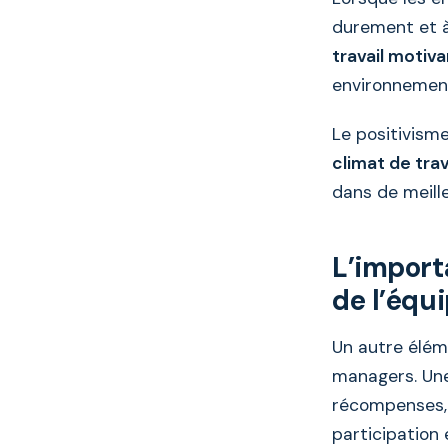
durement et à 
travail motiv
environnement 
Le positivisme
climat de trav
dans de meill
L’import
de l’équ
Un autre éléme
managers. U
récompenses, 
participation 