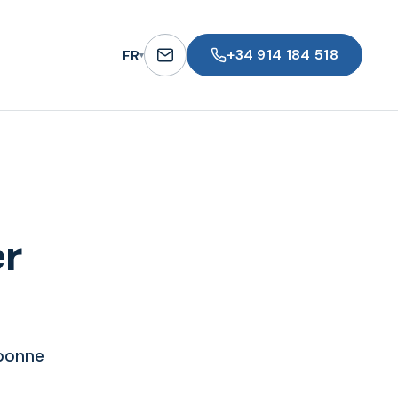
+34 914 184 518
FR
▾
er
 bonne