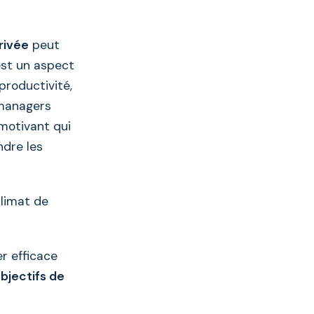
privée
peut
est un aspect
 productivité,
 managers
motivant qui
ndre les
climat de
er efficace
objectifs de