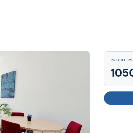
PRECIO · M
105