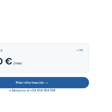
ES
+ IVA
0 €
/mes
→
Más información
o llámanos al
+34 914 184 518