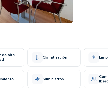
t de alta
Climatización
Limp
ad
Com
imiento
Suministros
Iber