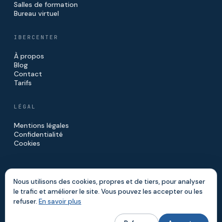
Salles de formation
Bureau virtuel
IBERCENTER
À propos
Blog
Contact
Tarifs
LÉGAL
Mentions légales
Confidentialité
Cookies
Nous utilisons des cookies, propres et de tiers, pour analyser
le trafic et améliorer le site. Vous pouvez les accepter ou les
© 2026 IBERCENTER · IBERINVE S.L.
refuser.
En savoir plus
FAIT À MADRID