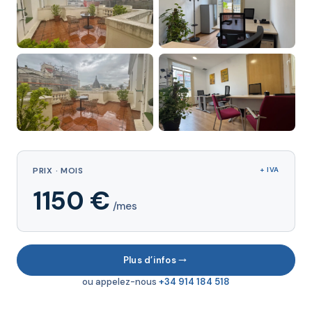
PRIX · MOIS
+ IVA
1150 €
/mes
→
Plus d’infos
ou appelez-nous
+34 914 184 518