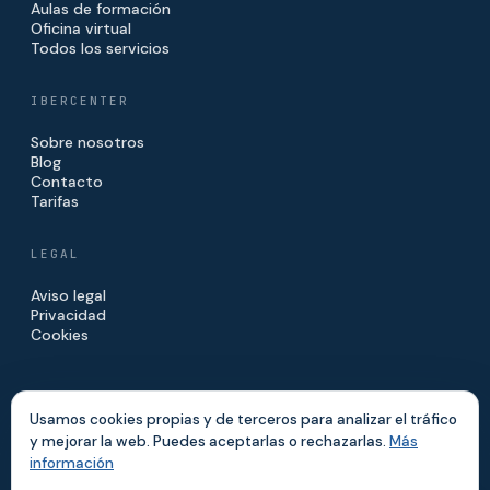
Aulas de formación
Oficina virtual
Todos los servicios
IBERCENTER
Sobre nosotros
Blog
Contacto
Tarifas
LEGAL
Aviso legal
Privacidad
Cookies
Usamos cookies propias y de terceros para analizar el tráfico
y mejorar la web. Puedes aceptarlas o rechazarlas.
Más
© 2026 IBERCENTER · IBERINVE S.L.
información