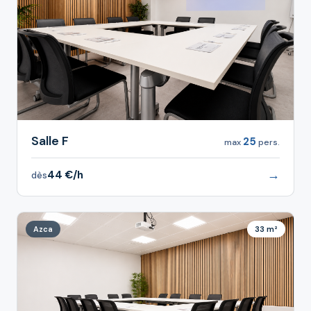
Salle F
25
max
pers.
→
44 €/h
dès
Azca
33 m²