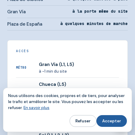
Gran Vía
à la porte même du site
Plaza de España
à quelques minutes de marche
ACCÈS
Gran Vía (L1, L5)
MÉTRO
à ~1 min du site
Chueca (L5)
MÉTRO
le cœur du quartier, à quelques minutes à
Nous utilisons des cookies, propres et de tiers, pour analyser
pied
le trafic et améliorer le site. Vous pouvez les accepter ou les
refuser.
En savoir plus
Sevilla (L2) et Banco de España
(L2)
MÉTRO
Refuser
Accepter
à quelques minutes à pied