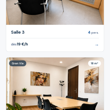
Salle 3
4
pers.
→
19 €/h
dès
Gran Vía
18 m²