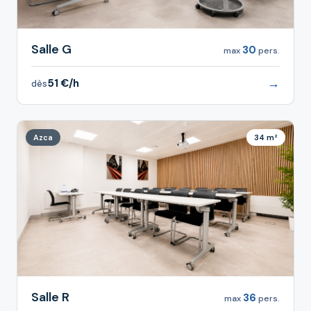
Salle G
30
max
pers.
→
51 €/h
dès
Azca
34 m²
Salle R
36
max
pers.