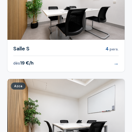
Salle S
4
pers.
→
19 €/h
dès
Azca