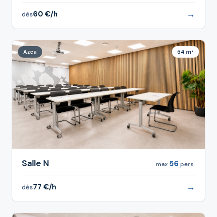
→
60 €/h
dès
Azca
54 m²
Salle N
56
max
pers.
→
77 €/h
dès