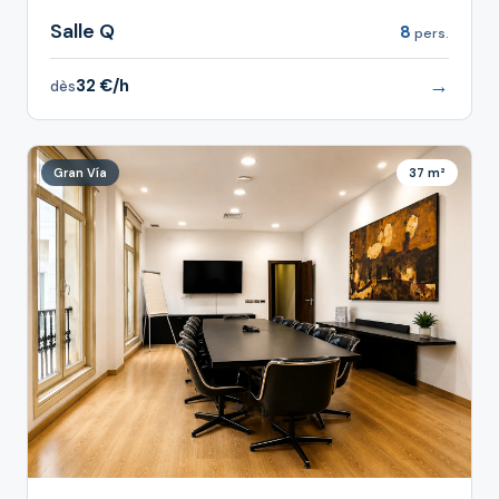
Salle Q
8
pers.
→
32 €/h
dès
Gran Vía
37 m²