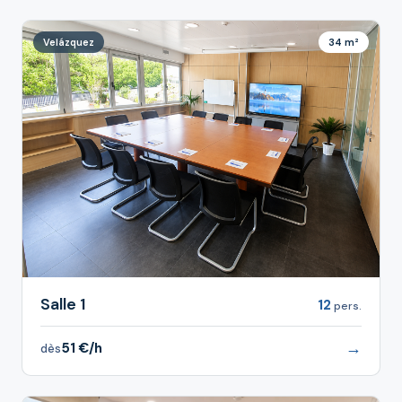
Velázquez
34 m²
Salle 1
12
pers.
→
51 €/h
dès