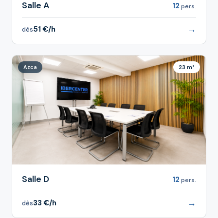
Salle A
12
pers.
→
51 €/h
dès
Azca
23 m²
Salle D
12
pers.
→
33 €/h
dès