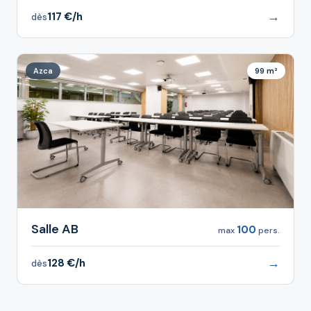
→
117 €/h
dès
Azca
99 m²
Salle AB
100
max
pers.
→
128 €/h
dès