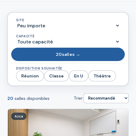
SITE
CAPACITÉ
20
salles →
DISPOSITION SOUHAITÉE
Réunion
Classe
En U
Théâtre
20
salles disponibles
Trier:
Azca