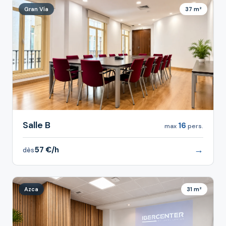
Gran Vía
37 m²
Salle B
16
max
pers.
→
57 €/h
dès
Azca
31 m²