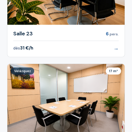
Salle 23
6
pers.
→
31 €/h
dès
Velázquez
17 m²