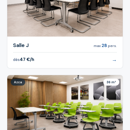
Salle J
28
max
pers.
→
47 €/h
dès
Azca
36 m²