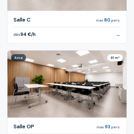
Salle C
80
max
pers.
→
94 €/h
dès
Azca
91 m²
Salle OP
93
max
pers.