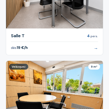
Salle T
4
pers.
→
19 €/h
dès
Velázquez
9 m²