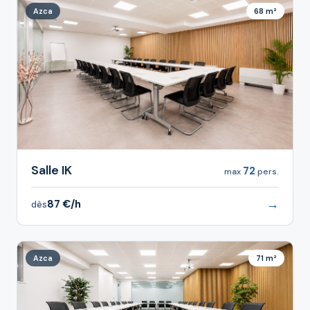
Azca
68 m²
Salle IK
72
max
pers.
→
87 €/h
dès
Azca
71 m²