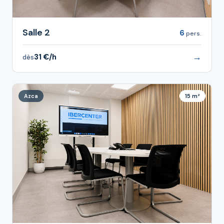
Salle 2
6
pers.
→
31 €/h
dès
Azca
15 m²