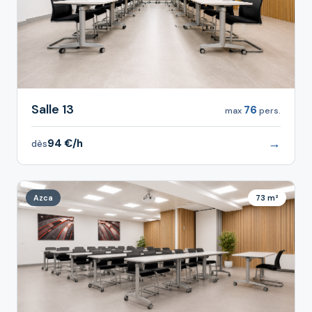
Salle 13
76
max
pers.
→
94 €/h
dès
Azca
73 m²