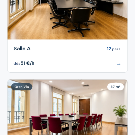
Salle A
12
pers.
→
51 €/h
dès
Gran Vía
37 m²