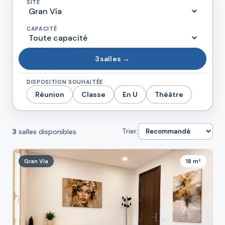
SITE
CAPACITÉ
3
salles →
DISPOSITION SOUHAITÉE
Réunion
Classe
En U
Théâtre
3
salles disponibles
Trier:
Gran Vía
18 m²