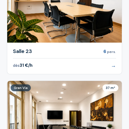
Salle 23
6
pers.
→
31 €/h
dès
Gran Vía
37 m²