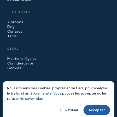
IBERCENTER
À propos
Blog
Contact
Tarifs
LÉGAL
Mentions légales
Confidentialité
Cookies
Nous utilisons des cookies, propres et de tiers, pour analyser
le trafic et améliorer le site. Vous pouvez les accepter ou les
© 2026 IBERCENTER · IBERINVE S.L.
refuser.
En savoir plus
FAIT À MADRID
Refuser
Accepter
Site réalisé par
Digitalvar
&
DatalvarAI