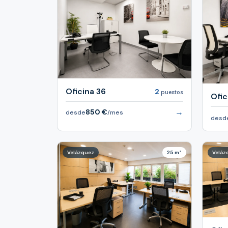
Oficina 36
2
puestos
Ofic
→
850 €
desde
/mes
desd
Velázquez
25 m²
Veláz