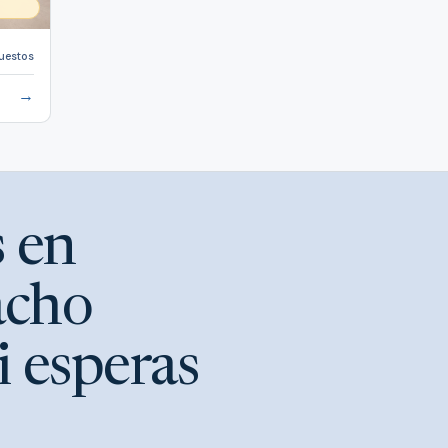
uestos
→
s en
acho
i esperas