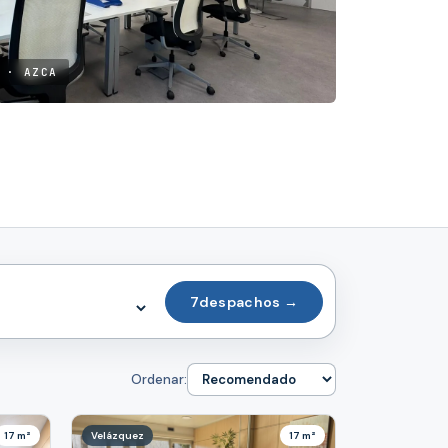
 · AZCA
7
despachos →
Ordenar:
17 m²
Velázquez
17 m²