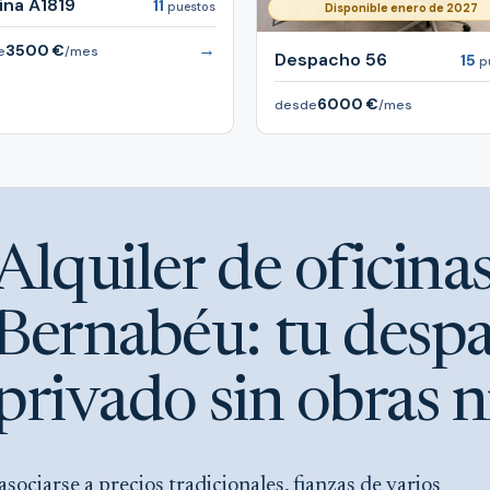
ina A1819
11
puestos
Disponible enero de 2027
→
3500 €
e
/mes
Despacho 56
15
p
6000 €
desde
/mes
Alquiler de oficina
Bernabéu: tu desp
privado sin obras n