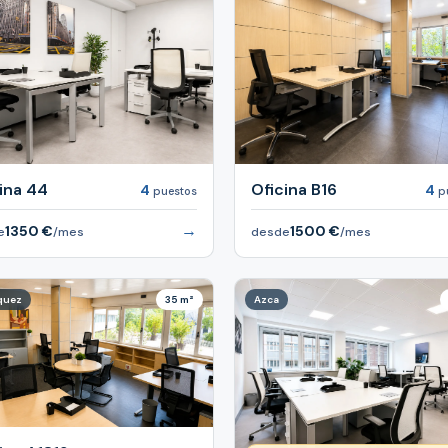
ina 44
Oficina B16
4
4
puestos
p
→
1350 €
1500 €
e
/mes
desde
/mes
quez
35 m²
Azca