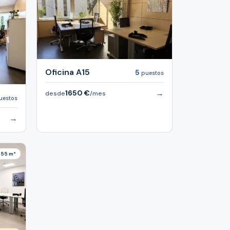
Oficina A15
5
puestos
→
1650 €
desde
/mes
uestos
→
55 m²