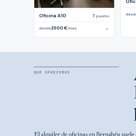
Ofic
desd
Oficina A10
7
puestos
→
2500 €
desde
/mes
QUÉ OFRECEMOS
El alquiler de oficinas en Bernabéu suele asociarse a precios tradicionales, fianzas de varios