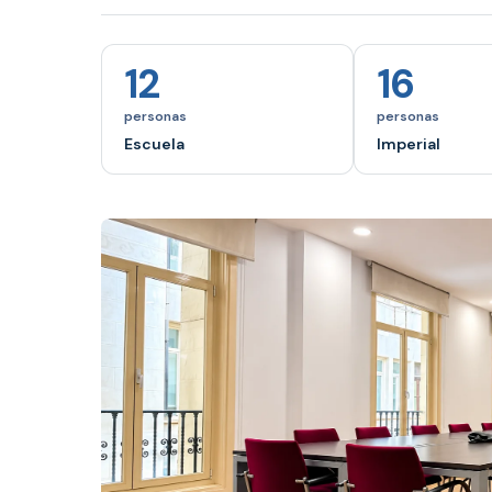
12
16
personas
personas
Escuela
Imperial