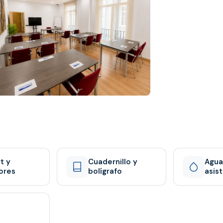
t y
Cuadernillo y
Agua
ores
bolígrafo
asis