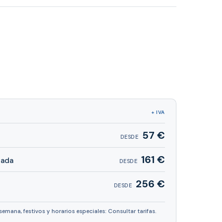
+ IVA
57 €
DESDE
161 €
nada
DESDE
256 €
DESDE
 semana, festivos y horarios especiales: Consultar tarifas.