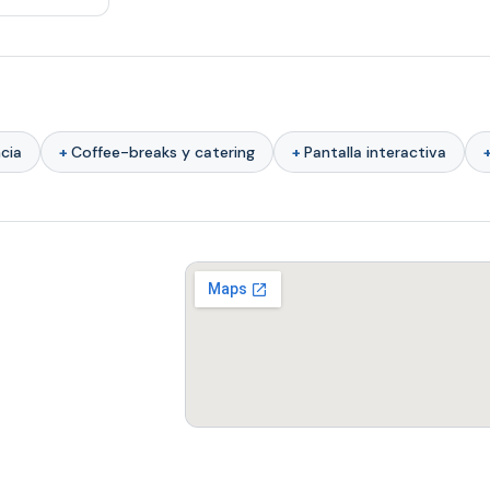
cia
Coffee-breaks y catering
Pantalla interactiva