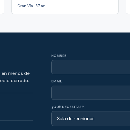
Gran Vía · 37 m²
NOMBRE
s en menos de
recio cerrado.
EMAIL
¿QUÉ NECESITAS?