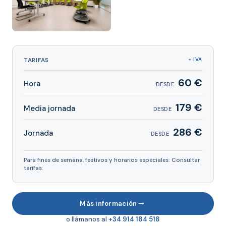
TARIFAS
+ IVA
60 €
Hora
DESDE
179 €
Media jornada
DESDE
286 €
Jornada
DESDE
Para fines de semana, festivos y horarios especiales: Consultar
tarifas.
→
Más información
o llámanos al
+34 914 184 518