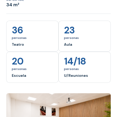
34 m²
36
23
personas
personas
Teatro
Aula
20
14/18
personas
personas
Escuela
U/Reuniones