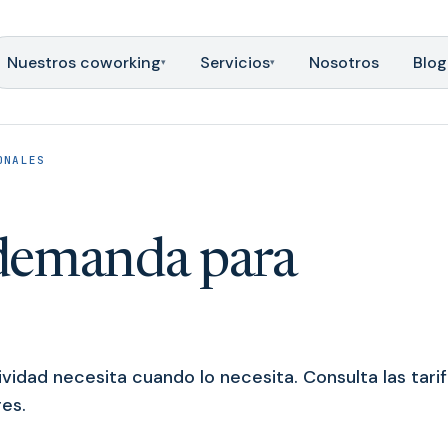
Nuestros coworking
Servicios
Nosotros
Blog
▾
▾
ONALES
 demanda para
ividad necesita cuando lo necesita. Consulta las tari
res.