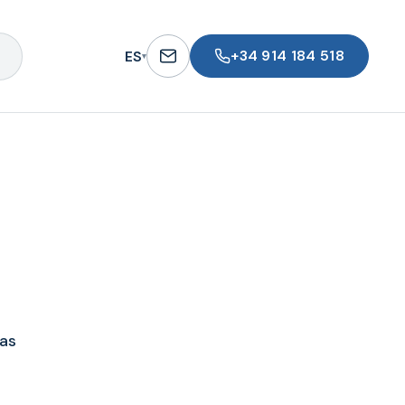
+34 914 184 518
ES
▾
fas