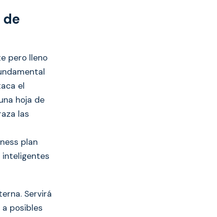
 de
e pero lleno
fundamental
taca el
una hoja de
raza las
iness plan
 inteligentes
terna. Servirá
 a posibles