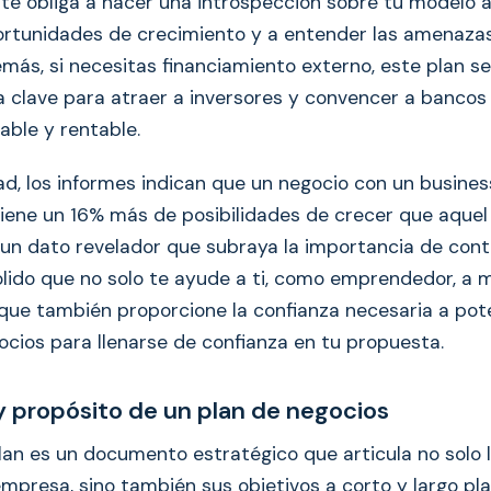
 te obliga a hacer una introspección sobre tu modelo a
portunidades de crecimiento y a entender las amenaz
más, si necesitas financiamiento externo, este plan se
a clave para atraer a inversores y convencer a bancos
able y rentable.
dad, los informes indican que un negocio con un busine
iene un 16% más de posibilidades de crecer que aquel
s un dato revelador que subraya la importancia de con
ido que no solo te ayude a ti, como emprendedor, a 
 que también proporcione la confianza necesaria a pot
ocios para llenarse de confianza en tu propuesta.
y propósito de un plan de negocios
lan es un documento estratégico que articula no solo l
mpresa, sino también sus objetivos a corto y largo plaz