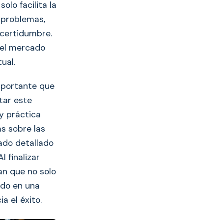
olo facilita la
 problemas,
ncertidumbre.
 el mercado
ual.
portante que
tar este
 y práctica
s sobre las
cado detallado
l finalizar
an que no solo
ado en una
a el éxito.