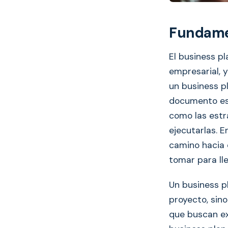
Fundame
El business p
empresarial, y
un business p
documento est
como las estr
ejecutarlas. 
camino hacia 
tomar para ll
Un business p
proyecto, sin
que buscan ex