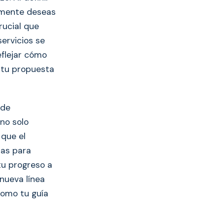
almente deseas
rucial que
ervicios se
eflejar cómo
e tu propuesta
 de
no solo
 que el
ias para
tu progreso a
 nueva línea
como tu guía