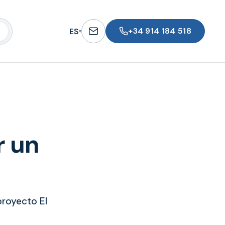
+34 914 184 518
ES
▾
r un
royecto El