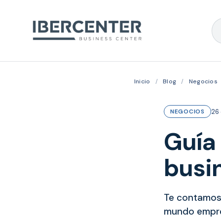
Inicio
/
Blog
/
Negocios
26 
NEGOCIOS
Guía
busin
Te contamos 
mundo empres