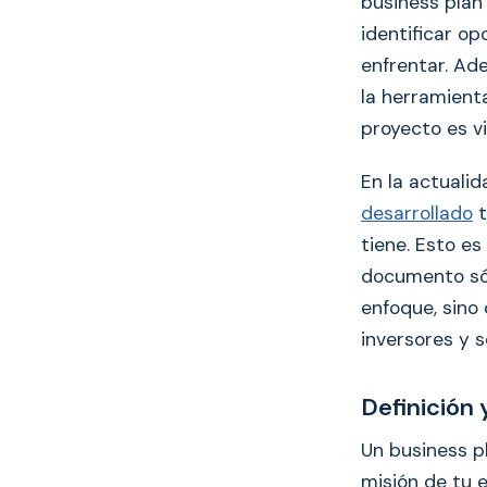
business plan
identificar o
enfrentar. Ade
la herramient
proyecto es vi
En la actuali
desarrollado
t
tiene. Esto e
documento sól
enfoque, sino
inversores y s
Definición 
Un business p
misión de tu e