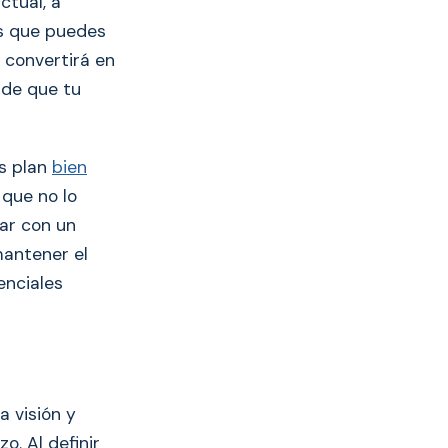
ctual, a
as que puedes
 convertirá en
 de que tu
ss plan
bien
 que no lo
tar con un
mantener el
enciales
a visión y
o. Al definir