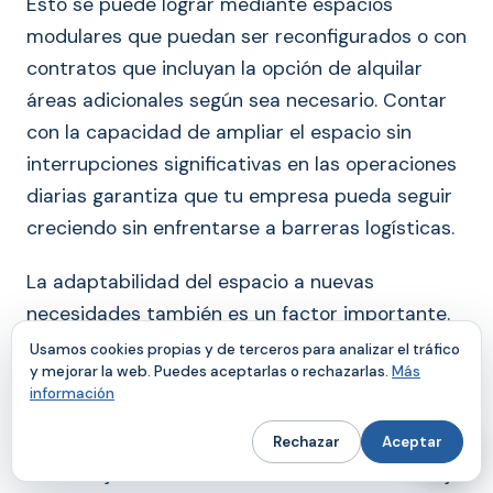
Esto se puede lograr mediante espacios
modulares que puedan ser reconfigurados o con
contratos que incluyan la opción de alquilar
áreas adicionales según sea necesario. Contar
con la capacidad de ampliar el espacio sin
interrupciones significativas en las operaciones
diarias garantiza que tu empresa pueda seguir
creciendo sin enfrentarse a barreras logísticas.
La adaptabilidad del espacio a nuevas
necesidades también es un factor importante.
Un entorno de trabajo que pueda ajustarse a
Usamos cookies propias y de terceros para analizar el tráfico
y mejorar la web. Puedes aceptarlas o rechazarlas.
Más
diferentes configuraciones y usos es invaluable
información
para una startup en constante evolución. Esto
incluye la posibilidad de reconfigurar las zonas
Rechazar
Aceptar
de trabajo, añadir nuevas estaciones de trabajo