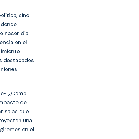
lítica, sino
, donde
e nacer día
encia en el
cimiento
ás destacados
uniones
ado? ¿Cómo
 impacto de
ar salas que
proyecten una
rgiremos en el