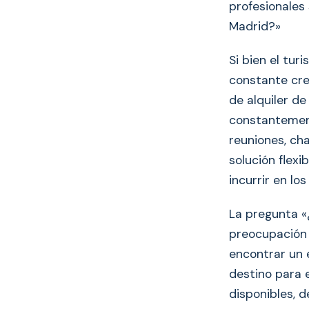
profesionales
Madrid?»
Si bien el tu
constante cre
de alquiler d
constantement
reuniones, cha
solución flex
incurrir en lo
La pregunta «
preocupación 
encontrar un 
destino para e
disponibles, 