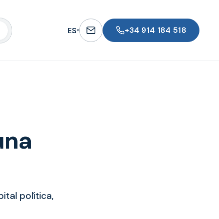
+34 914 184 518
ES
▾
una
tal política,