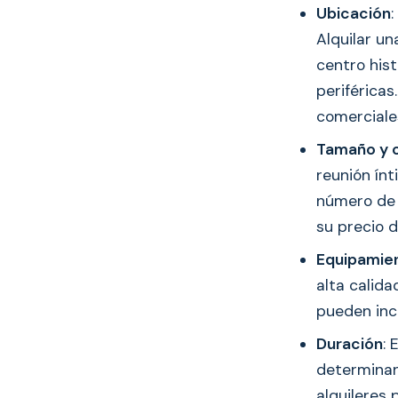
Ubicación
:
Alquilar u
centro his
periféricas
comerciales
Tamaño y 
reunión ín
número de 
su precio d
Equipamie
alta calida
pueden inc
Duración
: 
determinan
alquileres