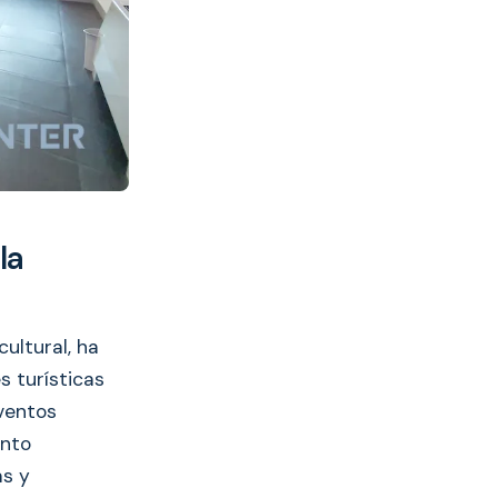
la
cultural, ha
s turísticas
ventos
ento
as y