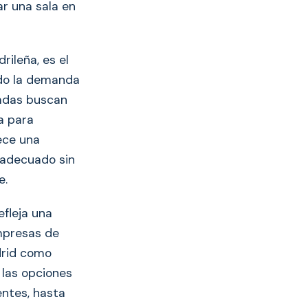
r una sala en
rileña, es el
ado la demanda
dadas buscan
a para
rece una
 adecuado sin
e.
efleja una
empresas de
drid como
 las opciones
entes, hasta