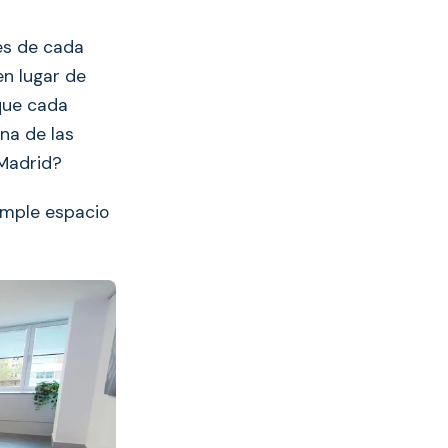
es de cada
en lugar de
 que cada
na de las
 Madrid?
imple espacio