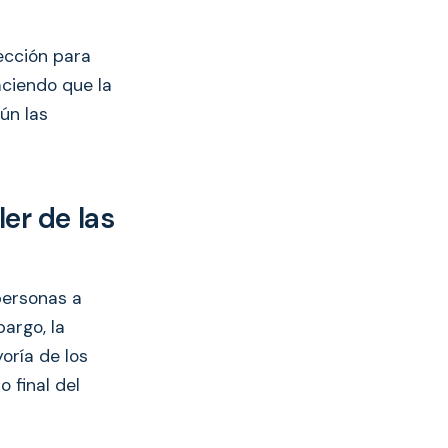
ección para
aciendo que la
ún las
ler de las
personas a
argo, la
oría de los
o final del