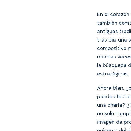
En el corazón 
también como
antiguas trad
tras día, una
competitivo m
muchas veces
la búsqueda d
estratégicas.
Ahora bien, ¿
puede afectar 
una charla? ¿
no solo cumpl
imagen de pro
universo del a