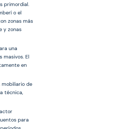
s primordial.
berí o el
 con zonas más
te y zonas
para una
s masivos. El
ctamente en
 mobiliario de
a técnica,
factor
cuentos para
 períodos