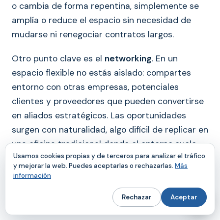
o cambia de forma repentina, simplemente se
amplía o reduce el espacio sin necesidad de
mudarse ni renegociar contratos largos.
Otro punto clave es el
networking
. En un
espacio flexible no estás aislado: compartes
entorno con otras empresas, potenciales
clientes y proveedores que pueden convertirse
en aliados estratégicos. Las oportunidades
surgen con naturalidad, algo difícil de replicar en
una oficina tradicional donde el entorno suele
Usamos cookies propias y de terceros para analizar el tráfico
ser más cerrado. Para startups, consultores y
y mejorar la web. Puedes aceptarlas o rechazarlas.
Más
empresas en expansión, esta dinámica resulta
información
especialmente valiosa.
Rechazar
Aceptar
Por último, está la
cuestión económica
. El coste