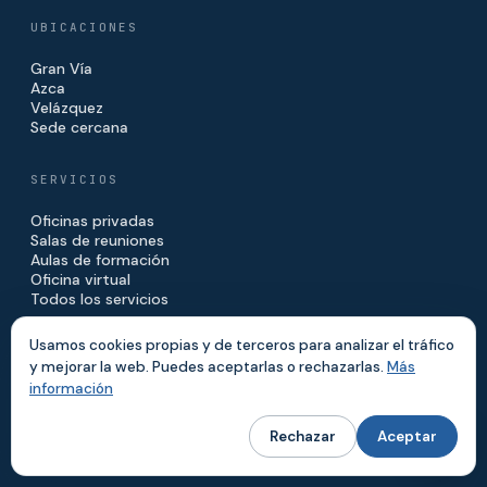
UBICACIONES
Gran Vía
Azca
Velázquez
Sede cercana
SERVICIOS
Oficinas privadas
Salas de reuniones
Aulas de formación
Oficina virtual
Todos los servicios
Usamos cookies propias y de terceros para analizar el tráfico
IBERCENTER
y mejorar la web. Puedes aceptarlas o rechazarlas.
Más
información
Sobre nosotros
Blog
Contacto
Rechazar
Aceptar
Tarifas