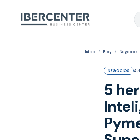
Inicio
/
Blog
/
Negocios
4 d
NEGOCIOS
5 he
Intel
Pymes
Super