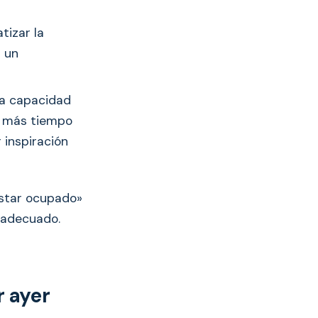
atizar la
r un
 la capacidad
e más tiempo
 inspiración
«estar ocupado»
s adecuado.
 ayer