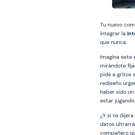
Tu nuevo comp
integrar la
Int
que nunca.
Imagina este e
mirándote fij
pide a gritos 
rediseño urge
haber sido un
estar jugando
¿Y si te dijer
datos ultrarr
compañero que