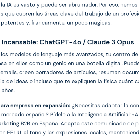
e la IA es vasto y puede ser abrumador. Por eso, hemos
s que cubren las áreas clave del trabajo de un profes
s, potentes y, francamente, un poco mágicas.
ba Incansable: ChatGPT-4o / Claude 3 Opus
los modelos de lenguaje más avanzados, tu centro d
nsa en ellos como un genio en una botella digital. Pued
emails, creen borradores de artículos, resuman docum
ia de ideas o incluso que te expliquen la física cuánti
 años.
para empresa en expansión:
¿Necesitas adaptar la co
mercado español? Pídele a la Inteligencia Artificial: 
arketing B2B en España. Adapta este comunicado de p
n EE.UU. al tono y las expresiones locales, manteniend