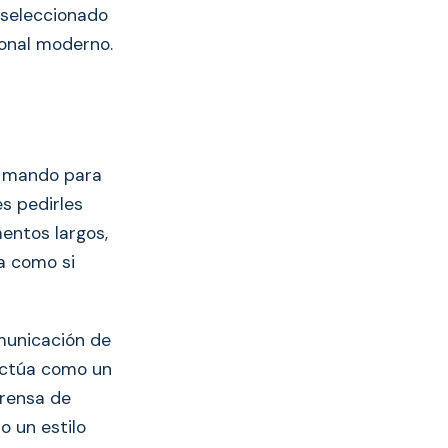
 seleccionado
ional moderno.
e mando para
es pedirles
entos largos,
ca como si
municación de
«Actúa como un
rensa de
o un estilo