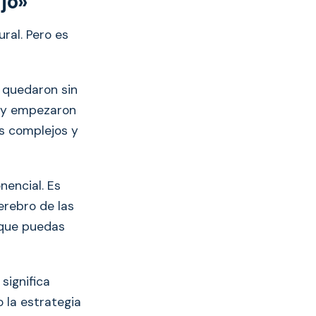
jo»
ral. Pero es
e quedaron sin
s y empezaron
s complejos y
nencial. Es
cerebro de las
 que puedas
 significa
la estrategia