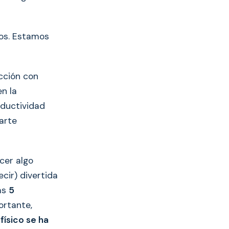
os. Estamos
cción con
n la
oductividad
arte
cer algo
cir) divertida
rás
5
ortante,
físico se ha