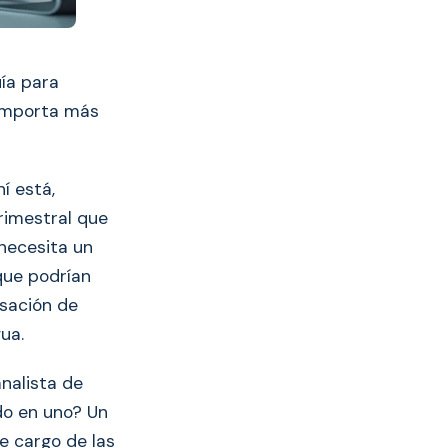
ía para
 importa más
í está,
trimestral que
 necesita un
que podrían
nsación de
ua.
analista de
odo en uno? Un
e cargo de las