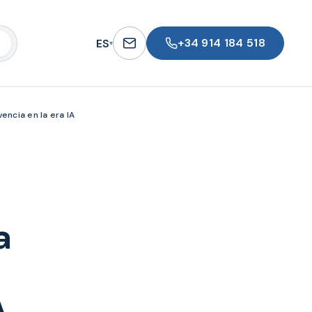
+34 914 184 518
ES
▾
encia en la era IA
a
A