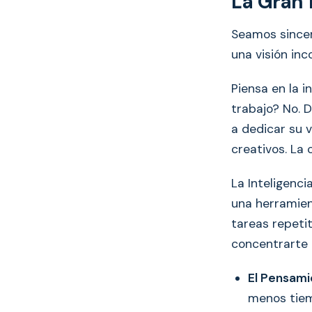
La Gran 
Seamos sincer
una visión inc
Piensa en la 
trabajo? No. 
a dedicar su 
creativos. La 
La Inteligenci
una herramie
tareas repetit
concentrarte 
El Pensami
menos tiem