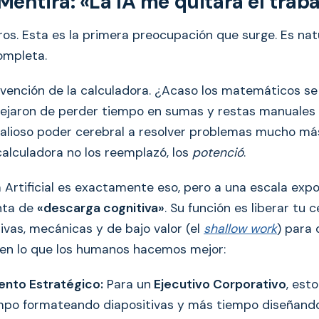
Mentira: «La IA me quitará el traba
os. Esta es la primera preocupación que surge. Es natu
ompleta.
invención de la calculadora. ¿Acaso los matemáticos s
Dejaron de perder tiempo en sumas y restas manuale
valioso poder cerebral a resolver problemas mucho má
calculadora no los reemplazó, los
potenció
.
a Artificial es exactamente eso, pero a una escala expo
nta de
«descarga cognitiva»
. Su función es liberar tu 
ivas, mecánicas y de bajo valor (el
shallow work
) para
en lo que los humanos hacemos mejor:
ento Estratégico:
Para un
Ejecutivo Corporativo
, esto
po formateando diapositivas y más tiempo diseñando 