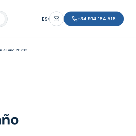
+34 914 184 518
ES
▾
en el año 2023?
año