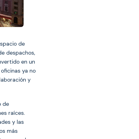
espacio de
 de despachos,
nvertido en un
oficinas ya no
laboración y
o de
es raíces.
ades y las
tos más