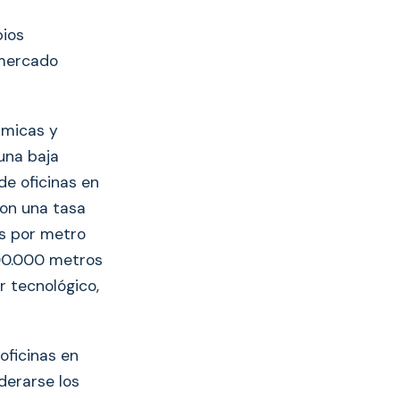
bios
 mercado
ámicas y
una baja
 de oficinas en
con una tasa
os por metro
600.000 metros
 tecnológico,
oficinas en
derarse los