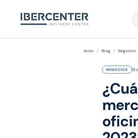
Inicio
/
Blog
/
Negocios
13 
NEGOCIOS
¿Cuál
merc
ofici
2023