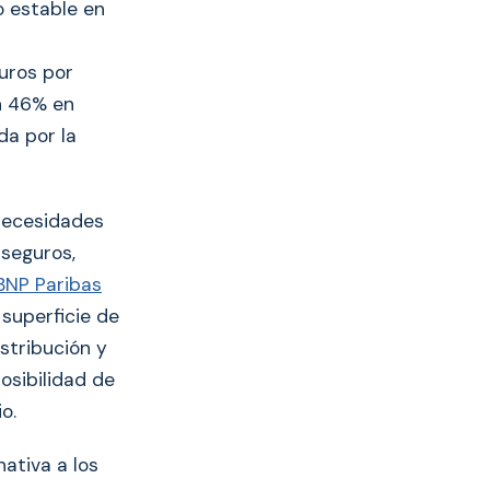
o estable en
euros por
n 46% en
da por la
necesidades
 seguros,
BNP Paribas
superficie de
stribución y
osibilidad de
o.
ativa a los