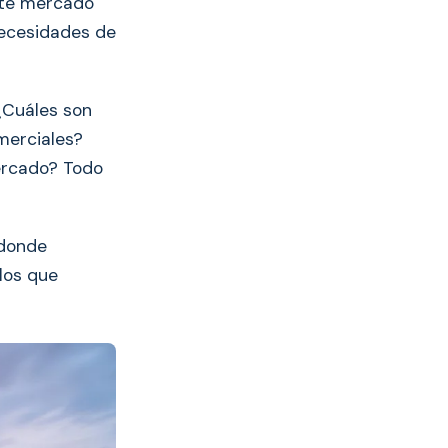
ste mercado
necesidades de
¿Cuáles son
merciales?
ercado? Todo
 donde
los que