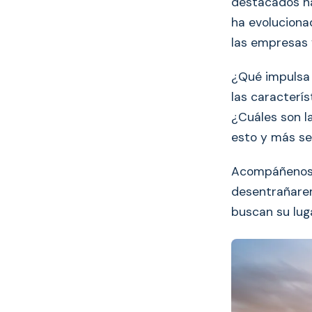
destacados ha
ha evoluciona
las empresas y
¿Qué impulsa 
las caracterí
¿Cuáles son 
esto y más se
Acompáñenos e
desentrañarem
buscan su lug