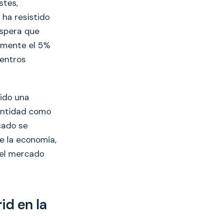
stes,
 ha resistido
espera que
lmente el 5%
centros
rido una
cantidad como
cado se
e la economía,
del mercado
id en la