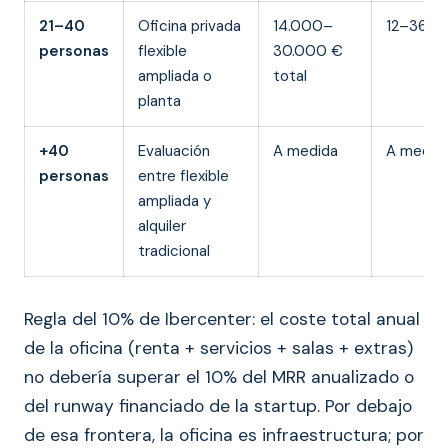
21–40
Oficina privada
14.000–
12–36 m
personas
flexible
30.000 €
ampliada o
total
planta
+40
Evaluación
A medida
A medid
personas
entre flexible
ampliada y
alquiler
tradicional
Regla del 10% de Ibercenter: el coste total anual
de la oficina (renta + servicios + salas + extras)
no debería superar el 10% del MRR anualizado o
del runway financiado de la startup. Por debajo
de esa frontera, la oficina es infraestructura; por