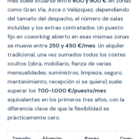
mes suele situarse entre
600 y 900 €
en zonas
como Gran Vía, Azca o Velázquez, dependiendo
del tamaño del despacho, el número de salas
incluidas y los extras contratados. Un puesto
fijo en coworking abierto en esas mismas zonas
se mueve entre
250 y 450 €/mes
. Un alquiler
tradicional, una vez sumados todos los costes
ocultos (obra, mobiliario, fianza de varias
mensualidades, suministros, limpieza, seguro,
mantenimiento, recepción si se quiere) suele
superar los
700-1.000 €/puesto/mes
equivalentes en los primeros tres años, con la
diferencia clave de que la flexibilidad es
prácticamente cero.
Tamaño
Fórmula
Rango
Compro