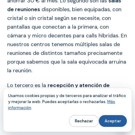
ahorrar 30 € al mes. Lo segundo son las
salas
de reuniones
disponibles, bien equipadas, con
cristal o sin cristal según se necesite, con
pantallas que conectan a la primera, con
cámara y micro decentes para calls híbridas. En
nuestros centros tenemos múltiples salas de
reuniones de distintos tamaños precisamente
porque sabemos que la sala equivocada arruina
la reunión.
Lo tercero es la
recepción y atención de
visitas
. Cuando un inversor o un cliente entra al
Usamos cookies propias y de terceros para analizar el tráfico
y mejorar la web. Puedes aceptarlas o rechazarlas.
Más
edificio y le recibe una recepción profesional
información
con su nombre apuntado, la sensación que se
llevan antes de la reunión es completamente
Rechazar
Aceptar
distinta a que les abra el fundador porque no