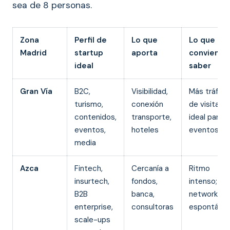
sea de 8 personas.
Zona
Perfil de
Lo que
Lo que
Madrid
startup
aporta
conviene
ideal
saber
Gran Vía
B2C,
Visibilidad,
Más tráfico
turismo,
conexión
de visitas;
contenidos,
transporte,
ideal para
eventos,
hoteles
eventos
media
Azca
Fintech,
Cercanía a
Ritmo
insurtech,
fondos,
intenso;
B2B
banca,
networking
enterprise,
consultoras
espontáne
scale-ups