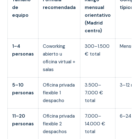
de
recomendada
mensual
típico
equipo
orientativo
(Madrid
centro)
1–4
Coworking
300–1.500
Mensual
personas
abierto u
€ total
oficina virtual +
salas
5–10
Oficina privada
3.500–
3–12 me
personas
flexible 1
7.000 €
despacho
total
11–20
Oficina privada
7.000–
6–24 me
personas
flexible 2
14.000 €
despachos
total