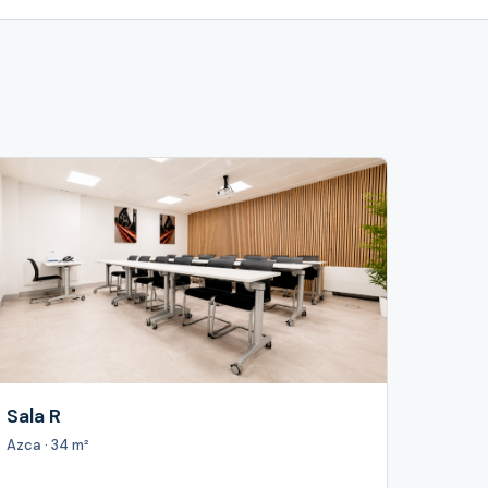
Sala R
Azca · 34 m²