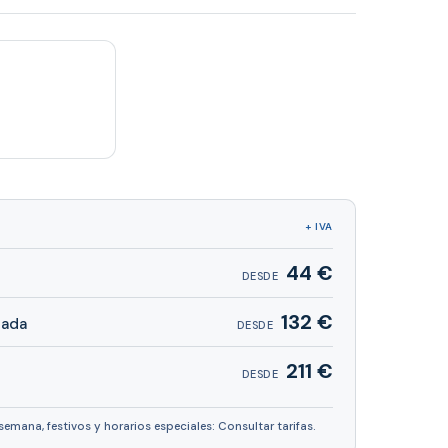
+ IVA
44 €
DESDE
132 €
nada
DESDE
211 €
DESDE
 semana, festivos y horarios especiales: Consultar tarifas.