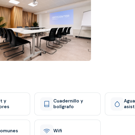
t y
Cuadernillo y
Agua
ores
bolígrafo
asis
comunes
Wifi