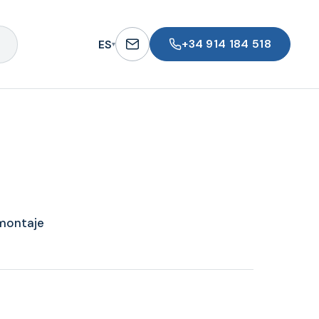
+34 914 184 518
ES
▾
 montaje