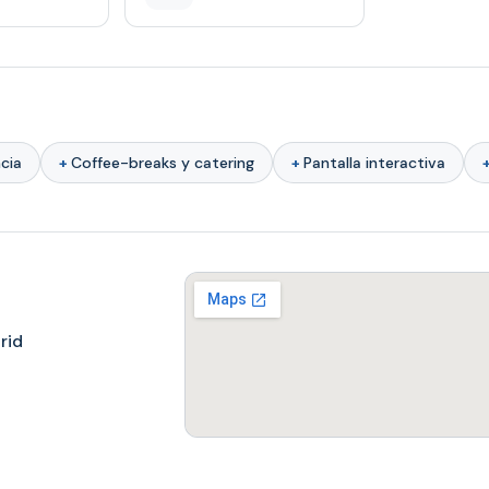
cia
Coffee-breaks y catering
Pantalla interactiva
rid