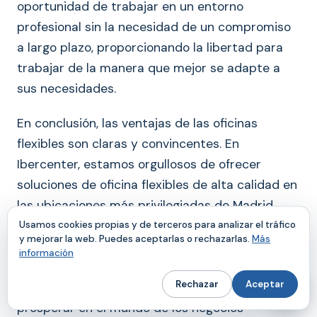
oportunidad de trabajar en un entorno
profesional sin la necesidad de un compromiso
a largo plazo, proporcionando la libertad para
trabajar de la manera que mejor se adapte a
sus necesidades.
En conclusión, las ventajas de las oficinas
flexibles son claras y convincentes. En
Ibercenter, estamos orgullosos de ofrecer
soluciones de oficina flexibles de alta calidad en
las ubicaciones más privilegiadas de Madrid.
Creemos que nuestros espacios de coworking
Usamos cookies propias y de terceros para analizar el tráfico
y mejorar la web. Puedes aceptarlas o rechazarlas.
Más
son más que un espacio de trabajo; son una
información
solución que permite a las empresas y a los
Rechazar
Aceptar
trabajadores individuales adaptarse, innovar y
prosperar en el mundo de los negocios