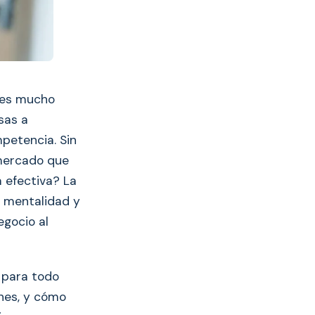
 es mucho
sas a
mpetencia. Sin
 mercado que
 efectiva? La
a mentalidad y
egocio al
 para todo
nes, y cómo