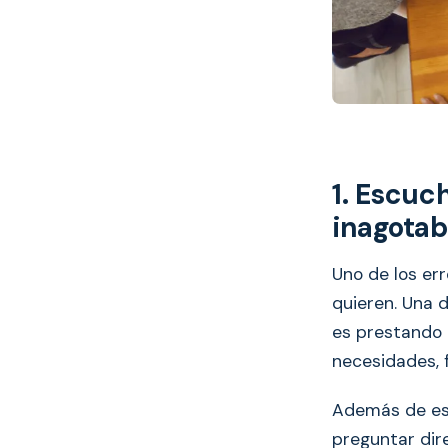
1. Escuc
inagotab
Uno de los er
quieren. Una 
es prestando 
necesidades, 
Además de est
preguntar dir