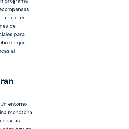
un programa
 recompensas
trabajar en
ones de
ciales para
echo de que
ocas al
iran
. Un entorno
utina monótona
necesitas
vador; hoy en