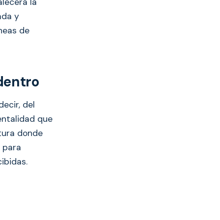
alecerá la
ada y
íneas de
dentro
ecir, del
entalidad que
ltura donde
 para
ibidas.