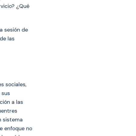
rvicio? ¿Qué
a sesión de
de las
s sociales,
 sus
ción a las
uentres
n sistema
te enfoque no