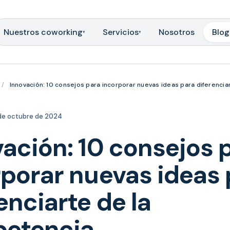
Nuestros coworking
Servicios
Nosotros
Blog
▾
▾
/
Innovación: 10 consejos para incorporar nuevas ideas para diferenci
de octubre de 2024
ación: 10 consejos 
rporar nuevas ideas 
enciarte de la
etencia