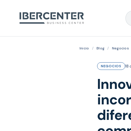
Inicio
/
Blog
/
Negocios
18 
NEGOCIOS
Innov
inco
difer
comp