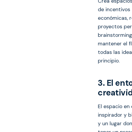
Crea espacio
de incentivos
económicas, r
proyectos per
brainstorming
mantener el fl
todas las idea
principio.
3. El en
creativi
El espacio en 
inspirador y 
y un lugar do
tener un pres