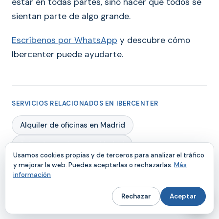
estar en todas partes, sino hacer que todos se
sientan parte de algo grande.
Escríbenos por WhatsApp
y descubre cómo
Ibercenter puede ayudarte.
SERVICIOS RELACIONADOS EN IBERCENTER
Alquiler de oficinas en Madrid
Salas de reuniones en Madrid
Usamos cookies propias y de terceros para analizar el tráfico
Oficina virtual en Madrid
y mejorar la web. Puedes aceptarlas o rechazarlas.
Más
información
Centro de negocios en Madrid
Rechazar
Aceptar
Coworking en Madrid