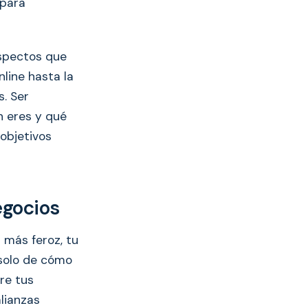
 para
aspectos que
line hasta la
s. Ser
n eres y qué
 objetivos
egocios
 más feroz, tu
 solo de cómo
re tus
alianzas