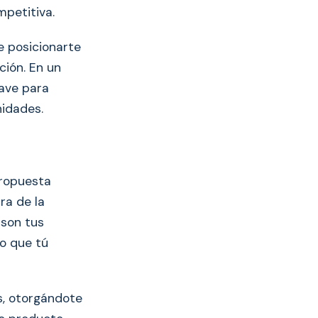
mpetitiva.
e posicionarte
ción. En un
lave para
nidades.
propuesta
ra de la
 son tus
lo que tú
s, otorgándote