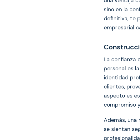
una ventaja c
sino en la co
definitiva, t
empresarial c
Construcci
La confianza 
personal es l
identidad pro
clientes, pro
aspecto es es
compromiso y 
Además, una m
se sientan seg
profesionalida