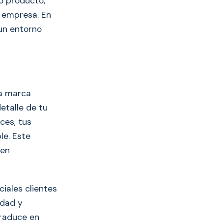
o producto,
o empresa. En
 un entorno
la marca
etalle de tu
ces, tus
le. Este
ren
iales clientes
idad y
traduce en