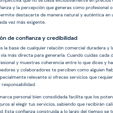
ompetitiva que no se basa exclusivamente en precios 
nfianza y la percepción que generas como profesional 
e permite destacarte de manera natural y auténtica en
ada vez más exigente.
ón de confianza y credibilidad
es la base de cualquier relación comercial duradera y 
a vía más directa para generarla. Cuando cuidas cada d
fesional y muestras coherencia entre lo que dices y ha
veedores y colaboradores te perciben como alguien fiab
pecialmente relevante si ofreces servicios que requie
responsabilidad.
arca personal bien consolidada facilita que los potenc
uros al elegir tus servicios, sabiendo que recibirán cal
d. Esta confianza construida a lo largo del tiempo se 