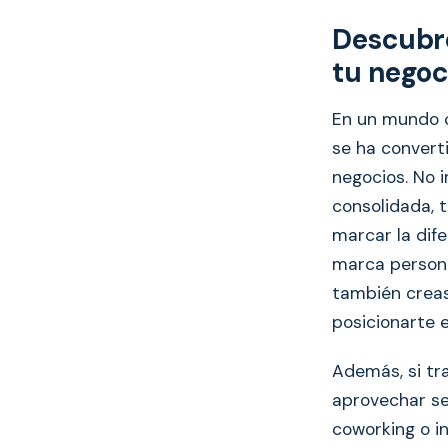
Descubre
tu negoc
En un mundo c
se ha convert
negocios. No 
consolidada, 
marcar la dif
marca personal
también creas
posicionarte e
Además, si tr
aprovechar se
coworking o i