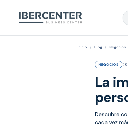
Inicio
/
Blog
/
Negocios
28 
NEGOCIOS
La i
perso
Descubre co
cada vez más 