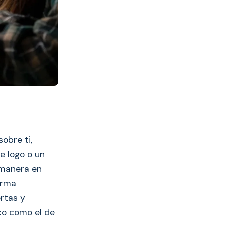
obre ti,
e logo o un
a manera en
orma
rtas y
co como el de