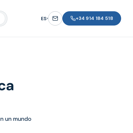
+34 914 184 518
ES
▾
rca
En un mundo