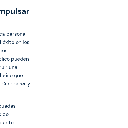
impulsar
ca personal
 éxito en los
oria
blico pueden
ruir una
, sino que
irán crecer y
 puedes
s de
 que te