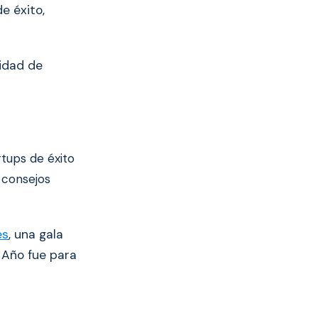
e éxito,
tidad de
rtups de éxito
 consejos
es
, una gala
 Año fue para