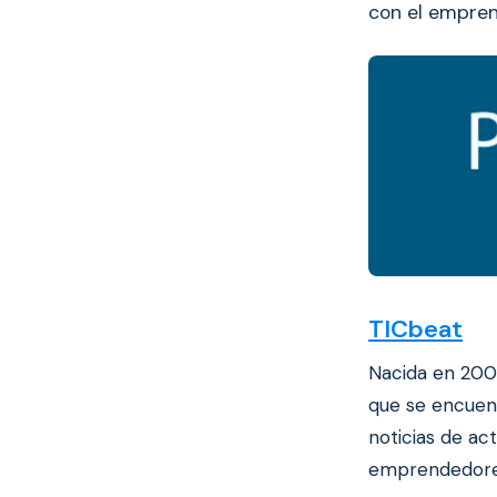
con el empren
TICbeat
Nacida en 20
que se encuent
noticias de ac
emprendedore