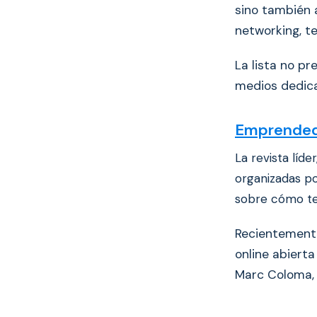
sino también 
networking, t
La lista no p
medios dedic
Emprended
La revista líde
organizadas po
sobre cómo ten
Recientement
online abiert
Marc Coloma,