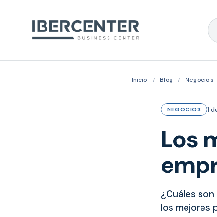
Inicio
/
Blog
/
Negocios
1 d
NEGOCIOS
Los m
empr
¿Cuáles son 
los mejores 