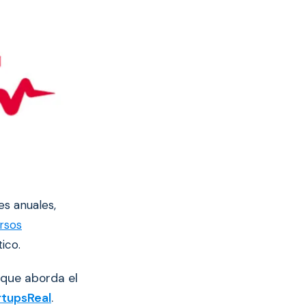
es anuales,
rsos
ico.
 que aborda el
rtupsReal
.