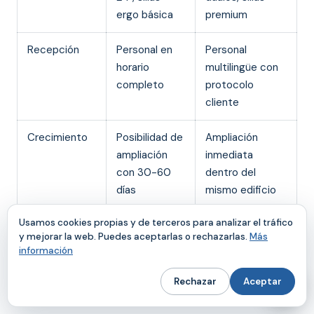
ergo básica
premium
Recepción
Personal en
Personal
horario
multilingüe con
completo
protocolo
cliente
Crecimiento
Posibilidad de
Ampliación
ampliación
inmediata
con 30-60
dentro del
días
mismo edificio
Usamos cookies propias y de terceros para analizar el tráfico
y mejorar la web. Puedes aceptarlas o rechazarlas.
Más
¿Cómo afecta la sede a la
información
captación y retención de
Rechazar
Aceptar
talento creativo?