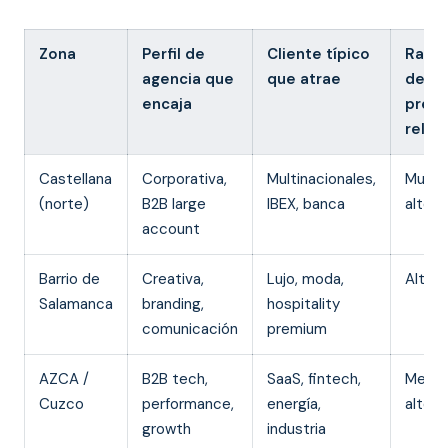
Zona
Perfil de
Cliente típico
Rang
agencia que
que atrae
de
encaja
preci
relat
Castellana
Corporativa,
Multinacionales,
Muy
(norte)
B2B large
IBEX, banca
alto
account
Barrio de
Creativa,
Lujo, moda,
Alto
Salamanca
branding,
hospitality
comunicación
premium
AZCA /
B2B tech,
SaaS, fintech,
Medio
Cuzco
performance,
energía,
alto
growth
industria