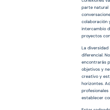
conexiones val
parte natural
conversacione
colaboración y
intercambio d
proyectos con
La diversidad
diferencial. 
encontrarás p
objetivos y n
creativo y es
horizontes. A
profesionales 
establecer co
Estar rodeado