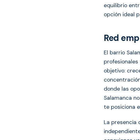
equilibrio ent
opción ideal 
Red empr
El barrio Sal
profesionale
objetivo: cre
concentración
donde las opo
Salamanca no s
te posiciona e
La presencia 
independiente