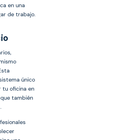
nca en una
ar de trabajo.
io
rios,
 mismo
Esta
osistema único
 tu oficina en
o que también
.
fesionales
blecer