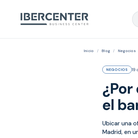
Inicio
/
Blog
/
Negocios
19 
NEGOCIOS
¿Por 
el b
Ubicar una of
Madrid, en un