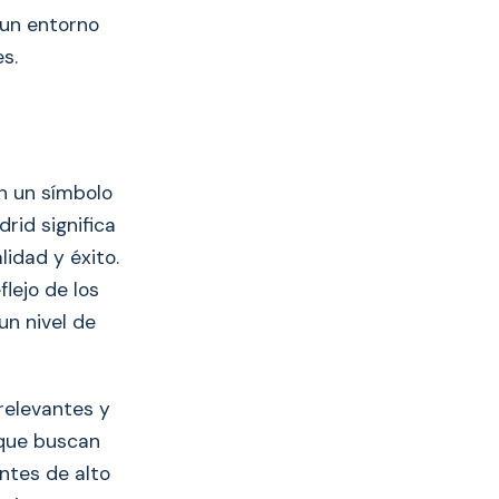
 un entorno
s.
n un símbolo
rid significa
idad y éxito.
lejo de los
un nivel de
relevantes y
 que buscan
entes de alto