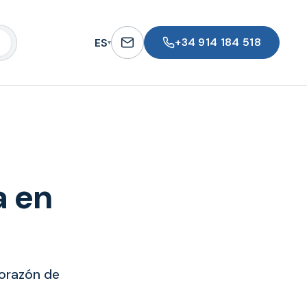
+34 914 184 518
ES
▾
a en
corazón de