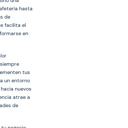
 sino una
afetería hasta
es de
 facilita el
sformarse en
lor
 siempre
plementen tus
ra un entorno
 hacia nuevos
encia atrae a
dades de
 tu negocio,