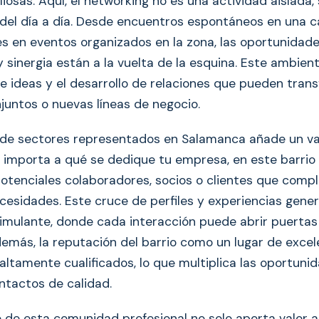
iosas. Aquí, el networking no es una actividad aislada,
 del día a día. Desde encuentros espontáneos en una c
s en eventos organizados en la zona, las oportunidad
 sinergia están a la vuelta de la esquina. Este ambiente
e ideas y el desarrollo de relaciones que pueden tran
juntos o nuevas líneas de negocio.
 de sectores representados en Salamanca añade un va
No importa a qué se dedique tu empresa, en este barrio
otenciales colaboradores, socios o clientes que com
ecesidades. Este cruce de perfiles y experiencias gene
timulante, donde cada interacción puede abrir puertas
demás, la reputación del barrio como un lugar de excel
altamente cualificados, lo que multiplica las oportuni
ntactos de calidad.
 de esta comunidad profesional no solo aporta valor a