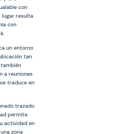
ualable con
 lugar resulta
nía con
á.
nca un entorno
ubicación tan
ue también
n a reuniones
 se traduce en
denado trazado
dad permite
u actividad en
n una zona