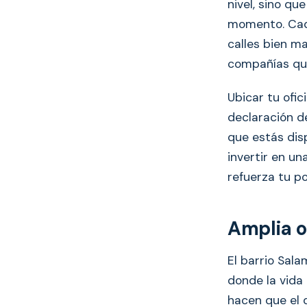
nivel, sino qu
momento. Cada
calles bien m
compañías que
Ubicar tu ofic
declaración d
que estás disp
invertir en un
refuerza tu p
Amplia o
El barrio Sal
donde la vida
hacen que el d