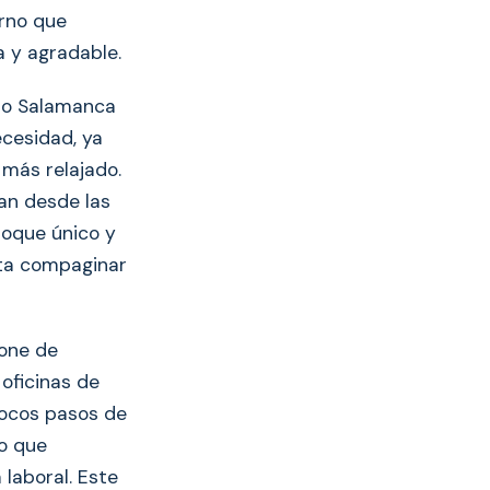
orno que
 y agradable.
rio Salamanca
cesidad, ya
más relajado.
an desde las
oque único y
ita compaginar
pone de
oficinas de
pocos pasos de
no que
laboral. Este