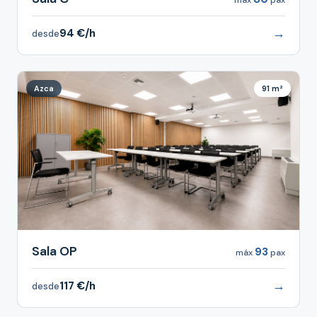
→
94 €/h
desde
Azca
91 m²
Sala OP
93
máx
pax
→
117 €/h
desde