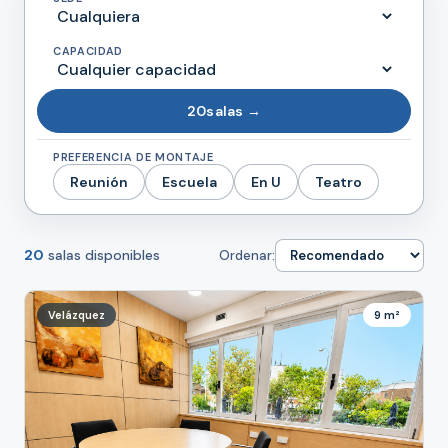
CAPACIDAD
20
salas →
PREFERENCIA DE MONTAJE
Reunión
Escuela
En U
Teatro
20
salas disponibles
Ordenar:
Velázquez
9 m²