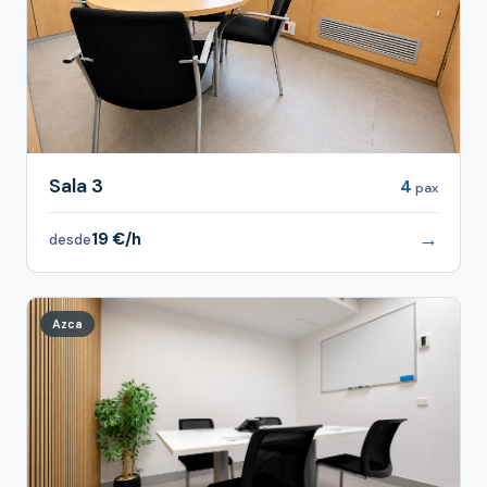
Sala 3
4
pax
→
19 €/h
desde
Azca