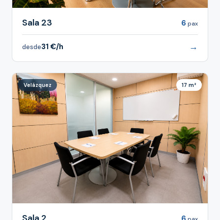
Sala 23
6
pax
→
31 €/h
desde
Velázquez
17 m²
Sala 2
6
pax