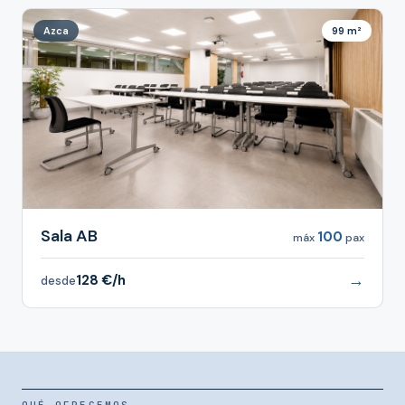
Azca
99 m²
Sala AB
100
máx
pax
→
128 €/h
desde