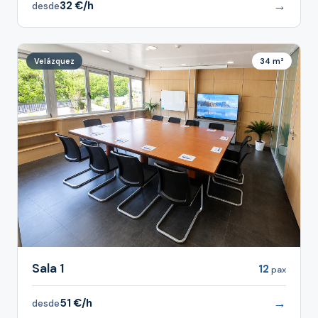
→
32 €/h
desde
Velázquez
34 m²
Sala 1
12
pax
→
51 €/h
desde