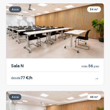
Azca
54 m²
Sala N
56
máx
pax
→
77 €/h
desde
Azca
68 m²