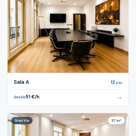
Sala A
12
pax
→
51 €/h
desde
Gran Vía
37 m²