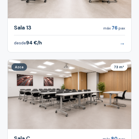
Sala 13
76
máx
pax
→
94 €/h
desde
Azca
73 m²
Sala C
80
máx
pax