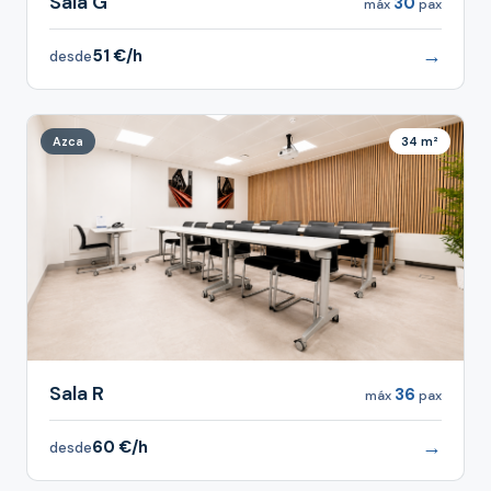
Sala G
30
máx
pax
→
51 €/h
desde
Azca
34 m²
Sala R
36
máx
pax
→
60 €/h
desde