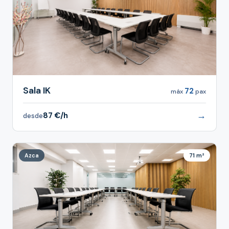
Sala IK
72
máx
pax
→
87 €/h
desde
Azca
71 m²