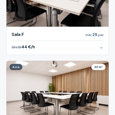
Sala F
25
máx
pax
→
44 €/h
desde
Azca
33 m²