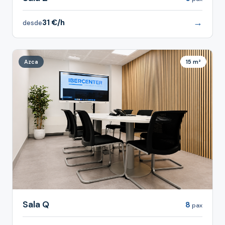
→
31 €/h
desde
Azca
15 m²
Sala Q
8
pax