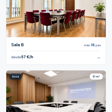
Sala B
16
máx
pax
→
57 €/h
desde
Azca
31 m²