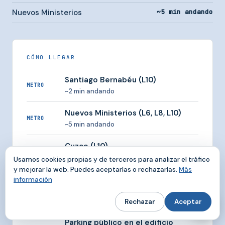
Nuevos Ministerios
~5 min andando
CÓMO LLEGAR
Santiago Bernabéu (L10)
METRO
~2 min andando
Nuevos Ministerios (L6, L8, L10)
METRO
~5 min andando
Cuzco (L10)
METRO
Muy cerca
Usamos cookies propias y de terceros para analizar el tráfico
y mejorar la web. Puedes aceptarlas o rechazarlas.
Más
Nuevos Ministerios (C1, C2, C3, C4,
información
C7, C10)
CERCANÍAS
Conexión directa con toda la red
Rechazar
Aceptar
Parking público en el edificio