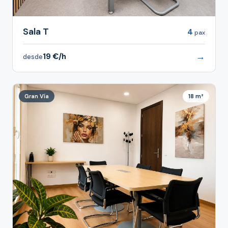
Sala T
4
pax
→
19 €/h
desde
Gran Vía
18 m²