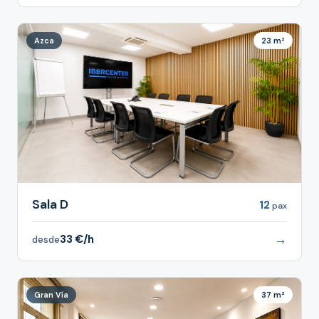
Azca
23 m²
Sala D
12
pax
→
33 €/h
desde
Gran Vía
37 m²