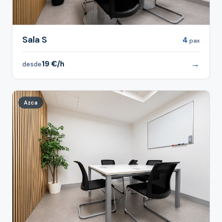
Sala S
4
pax
→
19 €/h
desde
Azca