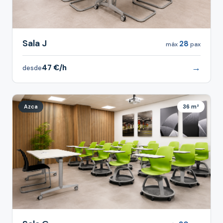
Sala J
28
máx
pax
→
47 €/h
desde
Azca
36 m²