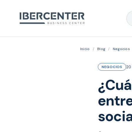
Inicio
/
Blog
/
Negocios
20 
NEGOCIOS
¿Cuál
entre
soci