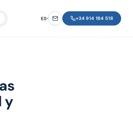
+34 914 184 518
ES
▾
ias
l y