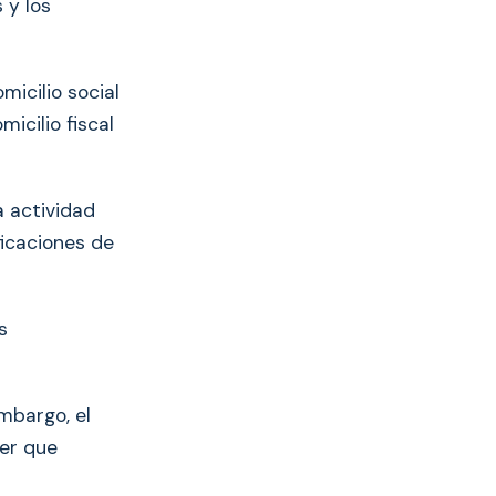
 y los
icilio social
icilio fiscal
la actividad
ficaciones de
s
embargo, el
ner que