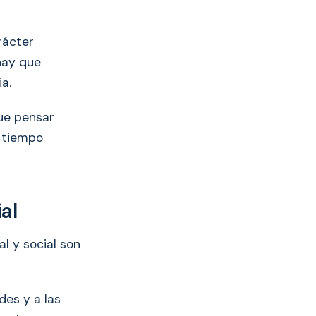
rácter
 hay que
ia.
que pensar
l tiempo
al
l y social son
des y a las