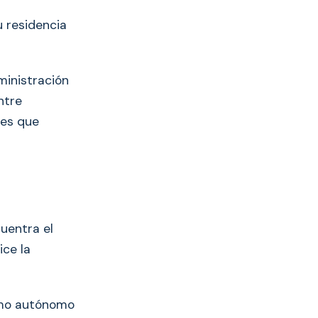
u residencia
ministración
ntre
des que
cuentra el
ice la
como autónomo