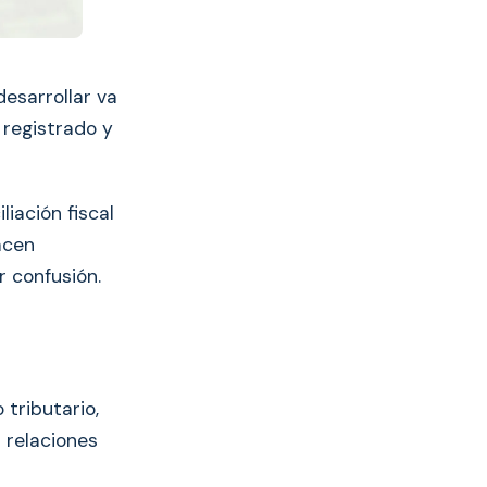
esarrollar va
 registrado y
iación fiscal
acen
 confusión.
 tributario,
 relaciones