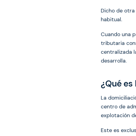
Dicho de otra 
habitual.
Cuando una pe
tributaria con
centralizada l
desarrolla.
¿Qué es l
La domiciliaci
centro de adm
explotación d
Este es exclu