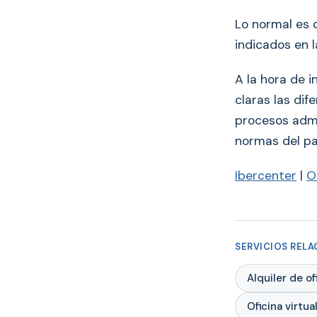
Lo normal es q
indicados en l
A la hora de i
claras las dif
procesos admi
normas del pa
Ibercenter
|
O
SERVICIOS REL
Alquiler de o
Oficina virtu